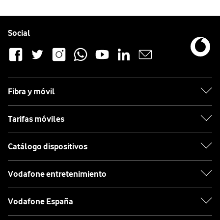
Pie de página de Vodafone
Enlaces a las redes sociales de Vodafone
Social
Fibra y móvil
Tarifas móviles
Catálogo dispositivos
Vodafone entretenimiento
Vodafone España