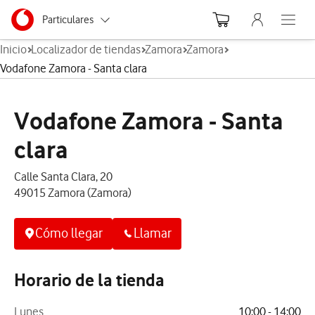
Menu nave
Ir a la pagina principal de vodafone.es
Menu navegación Segmento
Particulares
Abre el
Inicio
Localizador de tiendas
Zamora
Zamora
Autónomos
Vodafone Zamora - Santa clara
Pymes
Vodafone Zamora - Santa
Grandes empresas y AA.PP.
clara
Calle Santa Clara, 20
49015 Zamora (Zamora)
Cómo llegar
Llamar
Horario de la tienda
Lunes
10:00 - 14:00