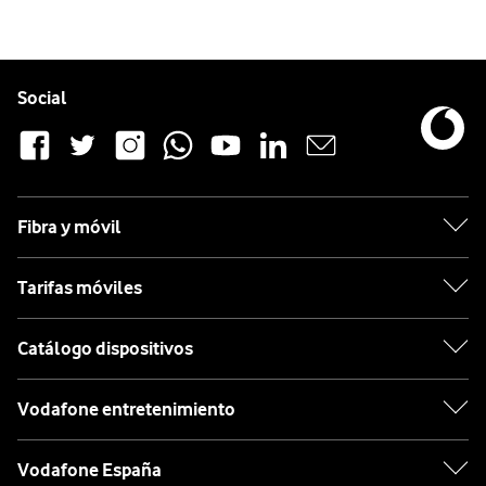
Pie de página de Vodafone
Enlaces a las redes sociales de Vodafone
Social
Fibra y móvil
Tarifas móviles
Catálogo dispositivos
Vodafone entretenimiento
Vodafone España