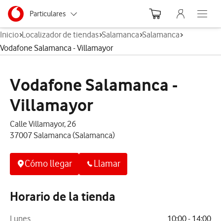
Menu nave
Ir a la pagina principal de vodafone.es
Menu navegación Segmento
Particulares
Abre el
Inicio
Localizador de tiendas
Salamanca
Salamanca
Autónomos
Vodafone Salamanca - Villamayor
Pymes
Vodafone Salamanca -
Grandes empresas
y AA.PP.
Villamayor
Calle Villamayor, 26
37007 Salamanca (Salamanca)
Cómo llegar
Llamar
Horario de la tienda
Lunes
10:00 - 14:00