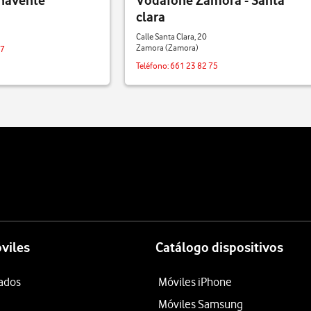
navente
Vodafone Zamora - Santa
clara
Calle Santa Clara, 20
Zamora (Zamora)
77
Teléfono:
661 23 82 75
viles
Catálogo dispositivos
tados
Móviles iPhone
Móviles Samsung