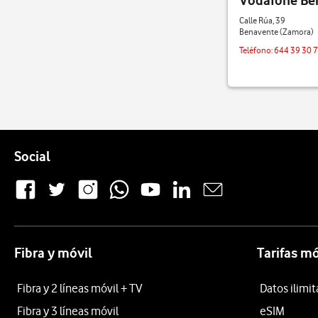
Vodafone Be
Calle Rúa, 39
Benavente (Zamora)
Teléfono:
644 39 30 
Pie de página de Vodafone
Enlaces a las redes sociales de Vodafone
Social
Fibra y móvil
Tarifas mó
Fibra y 2 líneas móvil + TV
Datos ilimi
Fibra y 3 líneas móvil
eSIM