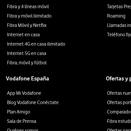
Fibra y 4 líneas móvil
Tarjetas Pr
Fibra y móvil ilimitado
Roaming
Fibra Móvil y Netflix
Llamadas in
Internet en casa
Teléfono fij
Internet 4G en casa ilimitado
Internet 5G en casa
Fibra, móvil y fútbol
Vodafone España
Ofertas y
App Mi Vodafone
Ofertas nue
Blog Vodafone Conéctate
Ofertas por
Plan Amigo
Comparador 
Sala de Prensa
Fibra estud
Quiénes somos
Ofertas para