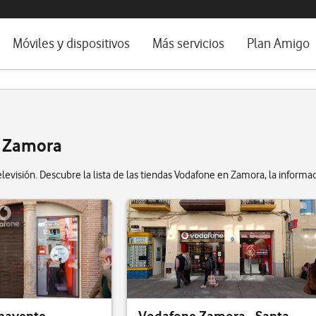
da e idioma
Móviles y dispositivos
Más servicios
Plan Amigo
fone TV
Móviles
Alianza Vodafone e Iberdrola
il 5G
Imagen y Sonido
Servicios avanzados
tura
Ver todos
e Zamora
dencias
evisión. Descubre la lista de las tiendas Vodafone en Zamora, la informac