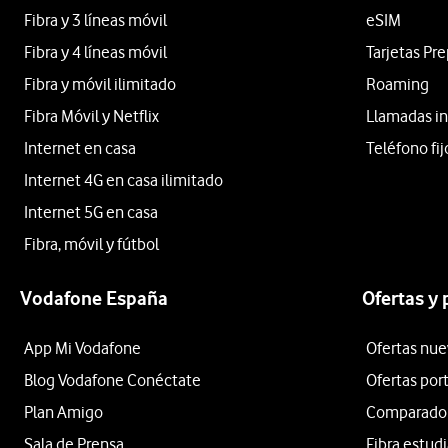
Fibra y 3 líneas móvil
eSIM
Fibra y 4 líneas móvil
Tarjetas Pr
Fibra y móvil ilimitado
Roaming
Fibra Móvil y Netflix
Llamadas in
Internet en casa
Teléfono fij
Internet 4G en casa ilimitado
Internet 5G en casa
Fibra, móvil y fútbol
Vodafone España
Ofertas y
App Mi Vodafone
Ofertas nue
Blog Vodafone Conéctate
Ofertas por
Plan Amigo
Comparador 
Sala de Prensa
Fibra estud