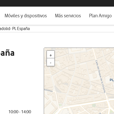
da e idioma
Móviles y dispositivos
Más servicios
Plan Amigo
adolid- Pl. España
fone TV
Móviles
Alianza Vodafone e Iberdrola
il 5G
Imagen y Sonido
Servicios avanzados
tura
Ver todos
paña
+
dencias
-
10:00 - 14:00