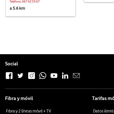
Teléfono:
667 62 53 67
a 5.6 km
Pie de página de Vodafone
Enlaces a las redes sociales de Vodafone
Social
Fibra y móvil
Tarifas mó
Fibra y 2 líneas móvil + TV
Datos ilimi