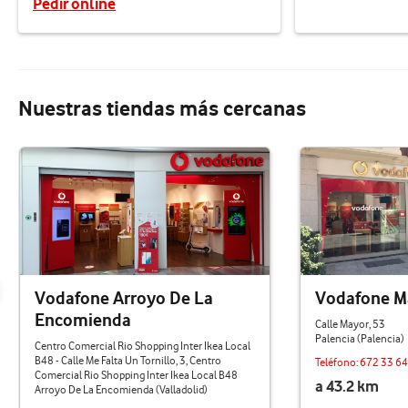
Pedir online
Nuestras tiendas más cercanas
Vodafone Arroyo De La
Vodafone Ma
Encomienda
Calle Mayor, 53
Palencia (Palencia)
Centro Comercial Rio Shopping Inter Ikea Local
B48 - Calle Me Falta Un Tornillo, 3, Centro
Teléfono:
672 33 64
Comercial Rio Shopping Inter Ikea Local B48
a 43.2 km
Arroyo De La Encomienda (Valladolid)