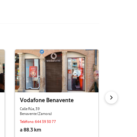
Vodafone Benavente
Vodafon
Fernánd
Calle Rúa, 39
Benavente (Zamora)
Calle Gobernad
Segovia (Segov
Teléfono:
644 39 30 77
a 88.3 km
Teléfono:
602 