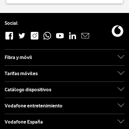
Pie de página de Vodafone
Enlaces a las redes sociales de Vodafone
Social
Fibra y móvil
Tarifas móviles
Catálogo dispositivos
Vodafone entretenimiento
Vodafone España