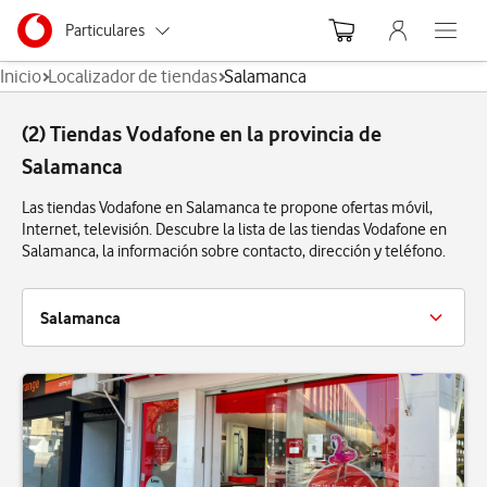
Menu nave
Ir a la pagina principal de vodafone.es
Menu navegación Segmento
Particulares
Abre el
Inicio
Localizador de tiendas
Salamanca
Autónomos
(2) Tiendas Vodafone en la provincia de
Pymes
Salamanca
Grandes empresas
Las tiendas Vodafone en Salamanca te propone ofertas móvil,
y AA.PP.
Internet, televisión. Descubre la lista de las tiendas Vodafone en
Salamanca, la información sobre contacto, dirección y teléfono.
Salamanca
Salamanca