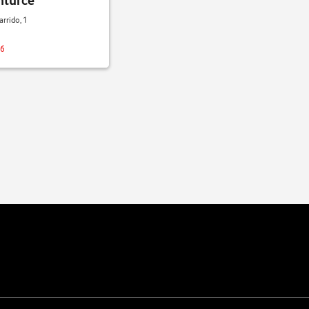
nturce
rrido, 1
56