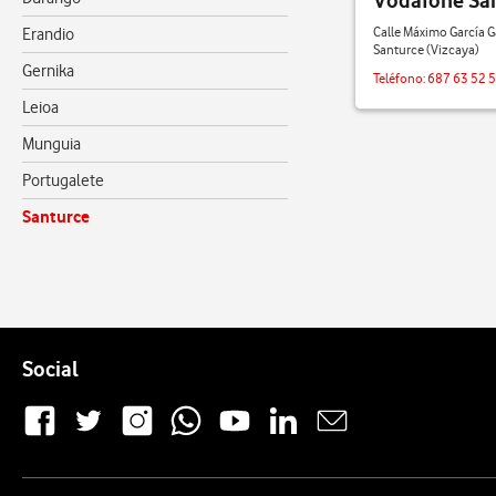
Vodafone Sa
Calle Máximo García Ga
Erandio
Santurce (Vizcaya)
Gernika
Teléfono:
687 63 52 
Leioa
Munguia
Portugalete
Santurce
Pie de página de Vodafone
Enlaces a las redes sociales de Vodafone
Social