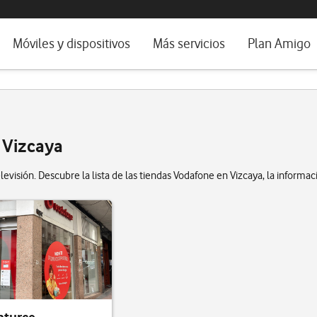
da e idioma
Móviles y dispositivos
Más servicios
Plan Amigo
fone TV
Móviles
Alianza Vodafone e Iberdrola
il 5G
Imagen y Sonido
Servicios avanzados
tura
Ver todos
e Vizcaya
dencias
evisión. Descubre la lista de las tiendas Vodafone en Vizcaya, la informac