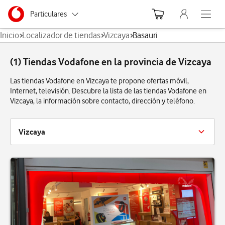
Menu nave
Ir a la pagina principal de vodafone.es
Menu navegación Segmento
Particulares
Abre el
Inicio
Localizador de tiendas
Vizcaya
Basauri
Autónomos
(1) Tiendas Vodafone en la provincia de Vizcaya
Pymes
Las tiendas Vodafone en Vizcaya te propone ofertas móvil,
Grandes empresas
Internet, televisión. Descubre la lista de las tiendas Vodafone en
y AA.PP.
Vizcaya, la información sobre contacto, dirección y teléfono.
Vizcaya
Baracaldo
Barakaldo
Basauri
Bilbao