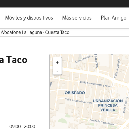
da e idioma
Móviles y dispositivos
Más servicios
Plan Amigo
)
Vodafone La Laguna - Cuesta Taco
fone TV
Móviles
Alianza Vodafone e Iberdrola
il 5G
Imagen y Sonido
Servicios avanzados
tura
Ver todos
a Taco
+
dencias
-
09:00 - 20:00