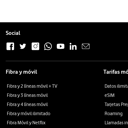
Pie de página de Vodafone
Enlaces a las redes sociales de Vodafone
Social
Fibra y móvil
Tarifas mó
Fibra y 2 líneas móvil + TV
Datos ilimi
Fibra y 3 líneas móvil
eSIM
Fibra y 4 líneas móvil
Tarjetas Pr
Fibra y móvil ilimitado
Roaming
Fibra Móvil y Netflix
Llamadas in