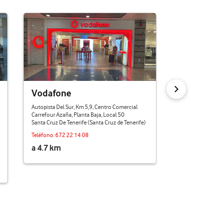
Vodafone
Vodafon
Autopista Del Sur, Km 5,9, Centro Comercial
Ctra. Gral Del N
Carrefour Azaña, Planta Baja, Local 50
Tacoronte (San
Santa Cruz De Tenerife (Santa Cruz de Tenerife)
Teléfono:
607 
Teléfono:
672 22 14 08
a 12.4 km
a 4.7 km