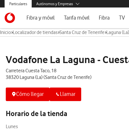
Menús secundarios. Enlace a particulares, empresas y autónomos, ayu
Particulares
Autónomos y Empresas
Menus de segmentación para empresas y autónomos
Menu navegación principal. Para dispositivos de escritorio
Autónomos
Ir a la pagina principal de vodafone.es
Fibra y móvil
Tarifa móvil
Fibra
TV
Pymes
Inicio
Localizador de tiendas
Santa Cruz de Tenerife
Laguna (La
Grandes empresas
Ofertas especiales
Tarifas móvil contrato
Tarifas de fibra
Voda
y AA.PP.
Tarifas Fibra y Móvil
Tarifas móvil prepago
Internet portát
Tarifas Fibra y 2 Móvil
Consulta Cober
Vodafone La Laguna - Cuest
Internet portátil 5G
Segundas Resi
Carretera Cuesta Taco, 18
38320 Laguna (La) (Santa Cruz de Tenerife)
Configura tu tarifa
Cómo llegar
Llamar
Horario de la tienda
Lunes