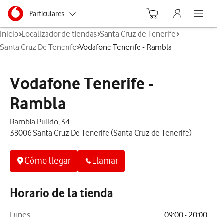
Menu nave
Ir a la pagina principal de vodafone.es
Menu navegación Segmento
Particulares
Abre el
Inicio
Localizador de tiendas
Santa Cruz de Tenerife
Autónomos
Santa Cruz De Tenerife
Vodafone Tenerife - Rambla
Pymes
Vodafone Tenerife -
Grandes empresas
y AA.PP.
Rambla
Rambla Pulido, 34
38006 Santa Cruz De Tenerife (Santa Cruz de Tenerife)
Cómo llegar
Llamar
Horario de la tienda
Lunes
09:00 - 20:00