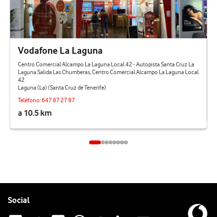
Vodafone La Laguna
Centro Comercial Alcampo La Laguna Local 42 - Autopista Santa Cruz La
Laguna Salida Las Chumberas, Centro Comercial Alcampo La Laguna Local
42
Laguna (La) (Santa Cruz de Tenerife)
Teléfono:
647 87 27 87
a 10.5 km
Pie de página de Vodafone
Enlaces a las redes sociales de Vodafone
Social