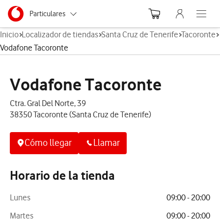
Menu nave
Ir a la pagina principal de vodafone.es
Menu navegación Segmento
Particulares
Abre el
Inicio
Localizador de tiendas
Santa Cruz de Tenerife
Tacoronte
Autónomos
Vodafone Tacoronte
Pymes
Vodafone Tacoronte
Grandes empresas
y AA.PP.
Ctra. Gral Del Norte, 39
38350 Tacoronte (Santa Cruz de Tenerife)
Cómo llegar
Llamar
Horario de la tienda
Lunes
09:00 - 20:00
Martes
09:00 - 20:00