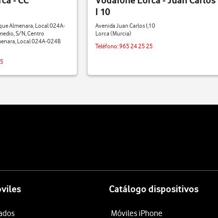
ca - CC
Vodafone Lorca - Juan Carlos
I 10
que Almenara, Local 024A-
Avenida Juan Carlos I,10
edio, S/N, Centro
Lorca (Murcia)
menara, Local 024A-024B
Teléfono:
965 24 25 25
25
viles
Catálogo dispositivos
tados
Móviles iPhone