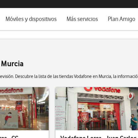
da e idioma
Móviles y dispositivos
Más servicios
Plan Amigo
fone TV
Móviles
Alianza Vodafone e Iberdrola
il 5G
Imagen y Sonido
Servicios avanzados
tura
Ver todos
e Murcia
dencias
evisión. Descubre la lista de las tiendas Vodafone en Murcia, la informació