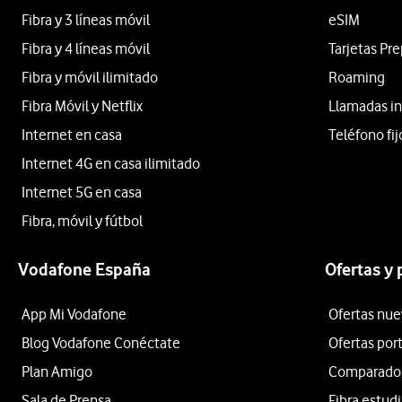
Fibra y 3 líneas móvil
eSIM
Fibra y 4 líneas móvil
Tarjetas Pr
Fibra y móvil ilimitado
Roaming
Fibra Móvil y Netflix
Llamadas in
Internet en casa
Teléfono fij
Internet 4G en casa ilimitado
Internet 5G en casa
Fibra, móvil y fútbol
Vodafone España
Ofertas y
App Mi Vodafone
Ofertas nue
Blog Vodafone Conéctate
Ofertas por
Plan Amigo
Comparador 
Sala de Prensa
Fibra estud