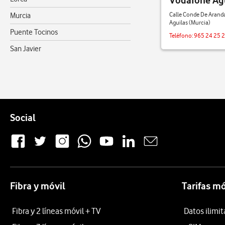
Vodafone Ag
Calle Conde De Aranda
Murcia
Aguilas (Murcia)
Puente Tocinos
Teléfono:
965 24 25 
San Javier
Pie de página de Vodafone
Enlaces a las redes sociales de Vodafone
Social
Fibra y móvil
Tarifas mó
Fibra y 2 líneas móvil + TV
Datos ilimi