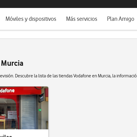
da e idioma
Móviles y dispositivos
Más servicios
Plan Amigo
fone TV
Móviles
Alianza Vodafone e Iberdrola
il 5G
Imagen y Sonido
Servicios avanzados
tura
Ver todos
e Murcia
dencias
evisión. Descubre la lista de las tiendas Vodafone en Murcia, la informació