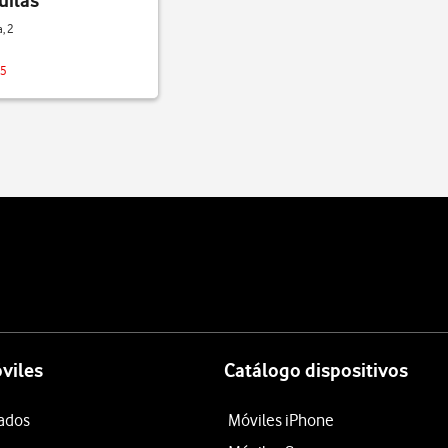
uilas
, 2
25
viles
Catálogo dispositivos
tados
Móviles iPhone