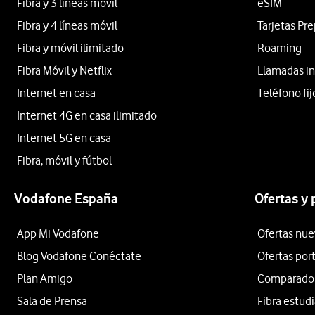
Fibra y 3 líneas móvil
eSIM
Fibra y 4 líneas móvil
Tarjetas Pr
Fibra y móvil ilimitado
Roaming
Fibra Móvil y Netflix
Llamadas in
Internet en casa
Teléfono fij
Internet 4G en casa ilimitado
Internet 5G en casa
Fibra, móvil y fútbol
Vodafone España
Ofertas y
App Mi Vodafone
Ofertas nue
Blog Vodafone Conéctate
Ofertas por
Plan Amigo
Comparador 
Sala de Prensa
Fibra estud