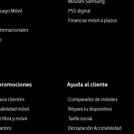
Móviles Samsung
epago Móvil
PS5 digital
Financiar móvil a plazos
ternacionales
o
 promociones
Ayuda al cliente
vos clientes
Comparador de móviles
tabilidad móvil
Repara tu dispositivo
fibra y móvil
Tarifa social
iantes
Declaración Accesibilidad