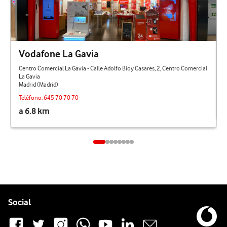
Vodafone La Gavia
Centro Comercial La Gavia - Calle Adolfo Bioy Casares, 2, Centro Comercial
La Gavia
Madrid (Madrid)
Teléfono:
645 70 70 70
a 6.8 km
Pie de página de Vodafone
Enlaces a las redes sociales de Vodafone
Social