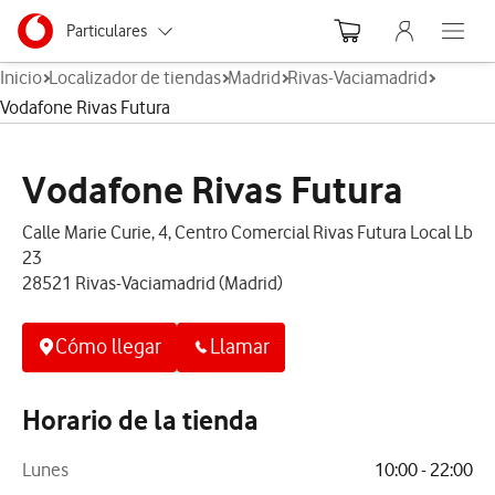
Menu nave
Ir a la pagina principal de vodafone.es
Menu navegación Segmento
Particulares
Abre el
Inicio
Localizador de tiendas
Madrid
Rivas-Vaciamadrid
Autónomos
Vodafone Rivas Futura
Pymes
Vodafone Rivas Futura
Grandes empresas
y AA.PP.
Calle Marie Curie, 4, Centro Comercial Rivas Futura Local Lb
23
28521 Rivas-Vaciamadrid (Madrid)
Cómo llegar
Llamar
Horario de la tienda
Lunes
10:00 - 22:00