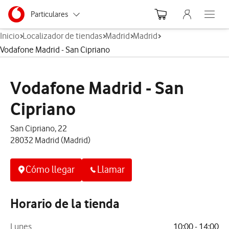
Menu nave
Ir a la pagina principal de vodafone.es
Menu navegación Segmento
Particulares
Abre el
Inicio
Localizador de tiendas
Madrid
Madrid
Autónomos
Vodafone Madrid - San Cipriano
Pymes
Vodafone Madrid - San
Grandes empresas
y AA.PP.
Cipriano
San Cipriano, 22
28032 Madrid (Madrid)
Cómo llegar
Llamar
Horario de la tienda
Lunes
10:00 - 14:00