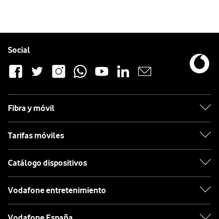
Pie de página de Vodafone
Enlaces a las redes sociales de Vodafone
Social
Fibra y móvil
Tarifas móviles
Catálogo dispositivos
Vodafone entretenimiento
Vodafone España