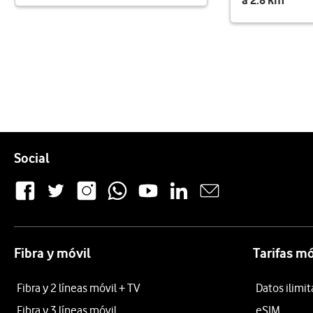
a 2.8 km
Pie de página de Vodafone
Enlaces a las redes sociales de Vodafone
Social
Fibra y móvil
Tarifas mó
Fibra y 2 líneas móvil + TV
Datos ilimi
Fibra y 3 líneas móvil
eSIM