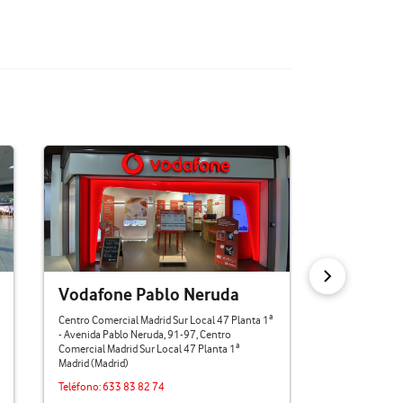
Vodafone Pablo Neruda
Vodafone
Centro Comercial Madrid Sur Local 47 Planta 1ª
Calle Alcalá, 1
- Avenida Pablo Neruda, 91-97, Centro
Madrid (Madrid
Comercial Madrid Sur Local 47 Planta 1ª
Teléfono:
621 
Madrid (Madrid)
a 3 km
Teléfono:
633 83 82 74