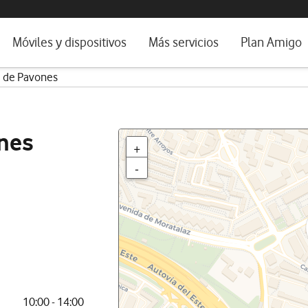
da e idioma
Móviles y dispositivos
Más servicios
Plan Amigo
 de Pavones
fone TV
Móviles
Alianza Vodafone e Iberdrola
il 5G
Imagen y Sonido
Servicios avanzados
tura
Ver todos
nes
+
dencias
-
10:00 - 14:00