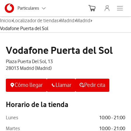
Menu nave
Ir a la pagina principal de vodafone.es
Menu navegación Segmento
Particulares
Abre el
Inicio
Localizador de tiendas
Madrid
Madrid
Autónomos
Vodafone Puerta del Sol
Pymes
Vodafone Puerta del Sol
Grandes empresas
y AA.PP.
Plaza Puerta Del Sol, 13
28013 Madrid (Madrid)
Cómo llegar
Llamar
Pedir cita
Horario de la tienda
Lunes
10:00 - 21:00
Martes
10:00 - 21:00