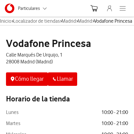
Menu nave
Ir a la pagina principal de vodafone.es
Menu navegación Segmento
Particulares
Abre el
Inicio
Localizador de tiendas
Madrid
Madrid
Vodafone Princesa
Autónomos
Pymes
Vodafone Princesa
Grandes empresas
Calle Marqués De Urquijo, 1
y AA.PP.
28008 Madrid (Madrid)
Cómo llegar
Llamar
Horario de la tienda
Lunes
10:00 - 21:00
Martes
10:00 - 21:00