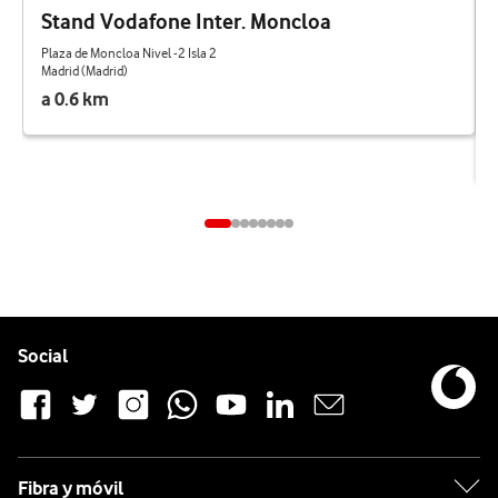
Stand Vodafone Inter. Moncloa
Plaza de Moncloa Nivel -2 Isla 2
Madrid (Madrid)
a 0.6 km
Pie de página de Vodafone
Enlaces a las redes sociales de Vodafone
Social
Fibra y móvil