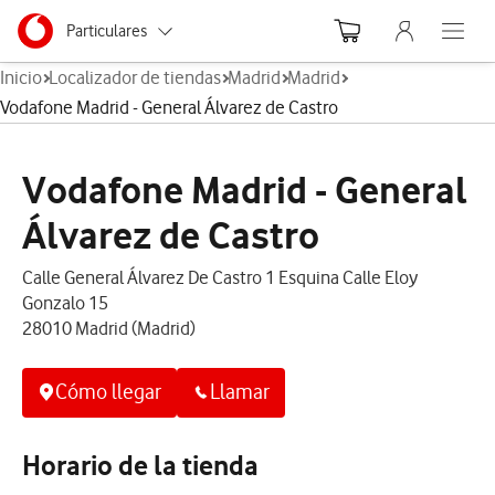
Menu nave
Ir a la pagina principal de vodafone.es
Menu navegación Segmento
Particulares
Abre el
Inicio
Localizador de tiendas
Madrid
Madrid
Autónomos
Vodafone Madrid - General Álvarez de Castro
Pymes
Vodafone Madrid - General
Grandes empresas
y AA.PP.
Álvarez de Castro
Calle General Álvarez De Castro 1 Esquina Calle Eloy
Gonzalo 15
28010 Madrid (Madrid)
Cómo llegar
Llamar
Horario de la tienda