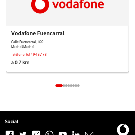
Vodafone Fuencarral
Calle Fuencarral, 100
Madrid (Madrid)
Teléfono:
637 94 37 78
a 0.7 km
Pie de página de Vodafone
Enlaces a las redes sociales de Vodafone
Social