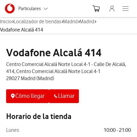
Menu nave
Ir a la pagina principal de vodafone.es
Menu navegación Segmento
Particulares
Abre el
Inicio
Localizador de tiendas
Madrid
Madrid
Autónomos
Vodafone Alcalá 414
Pymes
Vodafone Alcalá 414
Grandes empresas
y AA.PP.
Centro Comercial Alcalá Norte Local 4-1 - Calle De Alcalá,
414, Centro Comercial Alcalá Norte Local 4-1
28027 Madrid (Madrid)
Cómo llegar
Llamar
Horario de la tienda
Lunes
10:00 - 21:00