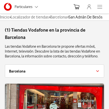
Menu nave
Ir a la pagina principal de vodafone.es
Menu navegación Segmento
Particulares
Abre el
Inicio
Localizador de tiendas
Barcelona
San Adrián De Besós
Autónomos
(1) Tiendas Vodafone en la provincia de
Pymes
Barcelona
Grandes empresas
Las tiendas Vodafone en Barcelona te propone ofertas móvil,
y AA.PP.
Internet, televisión. Descubre la lista de las tiendas Vodafone en
Barcelona, la información sobre contacto, dirección y teléfono.
Barcelona
Badalona
Barberá Del Vallés
Barcelona