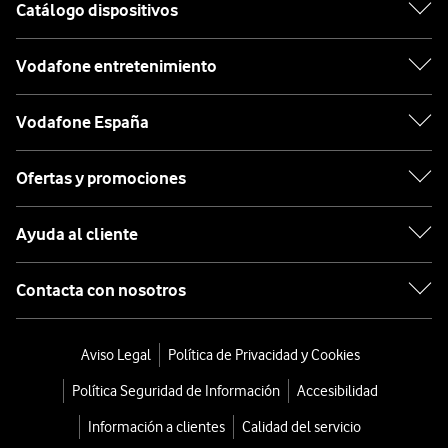
Catálogo dispositivos
Sabadell
Vodafone entretenimiento
San Adrián De Besós
Sant Adrià de Besòs
Vodafone España
Sant Cugat Del Valles
Ofertas y promociones
Sant Quirze
Ayuda al cliente
Santa Coloma De Gramanet
Santa Susana
Contacta con nosotros
Sitges
Aviso Legal
Política de Privacidad y Cookies
Terrassa
Política Seguridad de Información
Accesibilidad
Vic
Información a clientes
Calidad del servicio