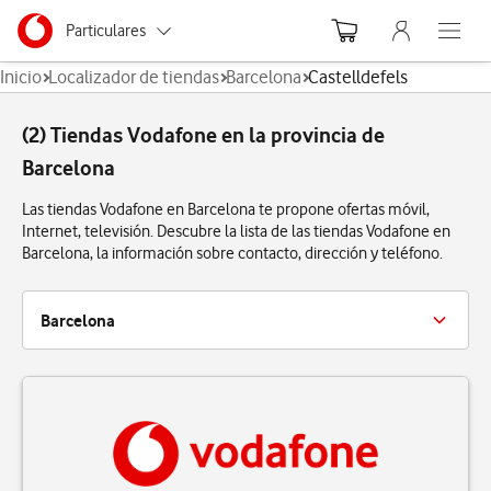
Menu nave
Ir a la pagina principal de vodafone.es
Menu navegación Segmento
Particulares
Abre el
Inicio
Localizador de tiendas
Barcelona
Castelldefels
Autónomos
(2) Tiendas Vodafone en la provincia de
Pymes
Barcelona
Grandes empresas
Las tiendas Vodafone en Barcelona te propone ofertas móvil,
y AA.PP.
Internet, televisión. Descubre la lista de las tiendas Vodafone en
Barcelona, la información sobre contacto, dirección y teléfono.
Barcelona
Badalona
Barberá Del Vallés
Barcelona