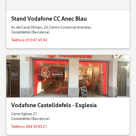
Castelldefels
Cornellá De Llobregat
Stand Vodafone CC Anec Blau
Av. del Canal Olímpic, 24, Centro Comercial Anecblau
Esplugues De Llobregat
Castelldefels (Barcelona)
Teléfono:
610 67 45 34
Granollers
Hospitalet De Llobregat
L'Hospitalet de Llobregat
Manresa
Mataró
Vodafone Castelldefels - Esglesia
Mollet del Vallès
Carrer Eglesia, 21
Castelldefels (Barcelona)
Premiá De Mar
Teléfono:
664 30 83 21
Rubí