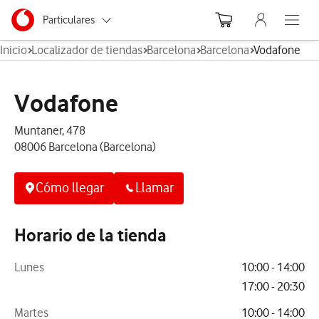
Menu nave
Ir a la pagina principal de vodafone.es
Menu navegación Segmento
Particulares
Abre el
Inicio
Localizador de tiendas
Barcelona
Barcelona
Vodafone
Autónomos
Pymes
Vodafone
Grandes empresas
Muntaner, 478
y AA.PP.
08006 Barcelona (Barcelona)
Cómo llegar
Llamar
Horario de la tienda
Lunes
10:00 - 14:00
17:00 - 20:30
Martes
10:00 - 14:00