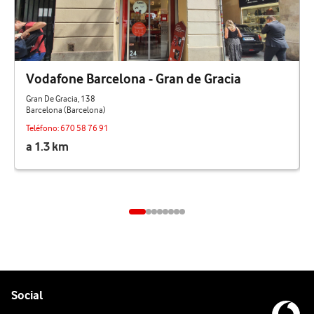
Vodafone Barcelona - Gran de Gracia
Gran De Gracia, 138
Barcelona (Barcelona)
Teléfono:
670 58 76 91
a 1.3 km
Pie de página de Vodafone
Enlaces a las redes sociales de Vodafone
Social