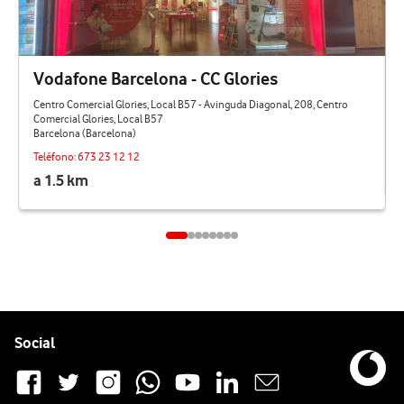
Vodafone Barcelona - CC Glories
Centro Comercial Glories, Local B57 - Avinguda Diagonal, 208, Centro
Comercial Glories, Local B57
Barcelona (Barcelona)
Teléfono:
673 23 12 12
a 1.5 km
Pie de página de Vodafone
Enlaces a las redes sociales de Vodafone
Social