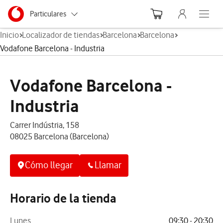
Menu nave
Ir a la pagina principal de vodafone.es
Menu navegación Segmento
Particulares
Abre el
Inicio
Localizador de tiendas
Barcelona
Barcelona
Autónomos
Vodafone Barcelona - Industria
Pymes
Vodafone Barcelona -
Grandes empresas
y AA.PP.
Industria
Carrer Indústria, 158
08025 Barcelona (Barcelona)
Cómo llegar
Llamar
Horario de la tienda
Lunes
09:30 - 20:30