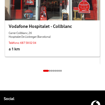
Vodafone Hospitalet - Collblanc
Carrer Collblanc, 26
Hospitalet De Llobregat (Barcelona)
Teléfono:
687 58 02 04
a 1 km
Pie de página de Vodafone
Enlaces a las redes sociales de Vodafone
Social