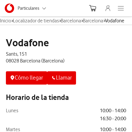
Menu nave
Ir a la pagina principal de vodafone.es
Menu navegación Segmento
Particulares
Abre el
Inicio
Localizador de tiendas
Barcelona
Barcelona
Vodafone
Autónomos
Pymes
Vodafone
Grandes empresas
Sants, 151
y AA.PP.
08028 Barcelona (Barcelona)
Cómo llegar
Llamar
Horario de la tienda
Lunes
10:00 - 14:00
16:30 - 20:00
Martes
10:00 - 14:00