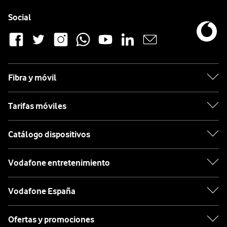
Picassent
Pie de página de Vodafone
Enlaces a las redes sociales de Vodafone
Social
Puerto De Sagunto
Quart De Poblet
Torrent
Fibra y móvil
Valencia
Tarifas móviles
Xátiva
Xirivella
Catálogo dispositivos
Vodafone entretenimiento
Vodafone España
Ofertas y promociones