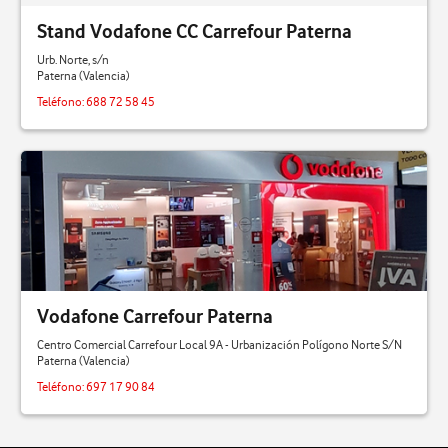
Carcaixent
Stand Vodafone CC Carrefour Paterna
Urb. Norte, s/n
Gandía
Paterna (Valencia)
Teléfono:
688 72 58 45
La Eliana
L´Eliana
Manises
Mislata
Moncada
Vodafone Carrefour Paterna
Ontinyent
Centro Comercial Carrefour Local 9A - Urbanización Polígono Norte S/N
Paterna (Valencia)
Paiporta
Teléfono:
697 17 90 84
Paterna