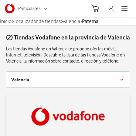
Menu nave
Ir a la pagina principal de vodafone.es
Menu navegación Segmento
Particulares
Abre el
Inicio
Localizador de tiendas
Valencia
Paterna
Autónomos
(2) Tiendas Vodafone en la provincia de Valencia
Pymes
Las tiendas Vodafone en Valencia te propone ofertas móvil,
Grandes empresas
Internet, televisión. Descubre la lista de las tiendas Vodafone en
y AA.PP.
Valencia, la información sobre contacto, dirección y teléfono.
Valencia
Alboraya
Aldaya
Alfafar
Alzira