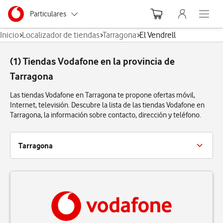
Menu nave
Ir a la pagina principal de vodafone.es
Menu navegación Segmento
Particulares
Abre el
Inicio
Localizador de tiendas
Tarragona
El Vendrell
Autónomos
(1) Tiendas Vodafone en la provincia de
Pymes
Tarragona
Grandes empresas
Las tiendas Vodafone en Tarragona te propone ofertas móvil,
y AA.PP.
Internet, televisión. Descubre la lista de las tiendas Vodafone en
Tarragona, la información sobre contacto, dirección y teléfono.
Tarragona
Calafell
El Vendrell
Reus