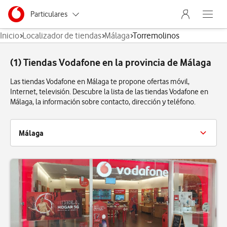
Menu nave
Ir a la pagina principal de vodafone.es
Menu navegación Segmento
Particulares
Abre el
Inicio
Localizador de tiendas
Málaga
Torremolinos
Autónomos
(1) Tiendas Vodafone en la provincia de Málaga
Pymes
Las tiendas Vodafone en Málaga te propone ofertas móvil,
Grandes empresas
Internet, televisión. Descubre la lista de las tiendas Vodafone en
y AA.PP.
Málaga, la información sobre contacto, dirección y teléfono.
Málaga
Antequera
Coin
Estepona
Fuengirola