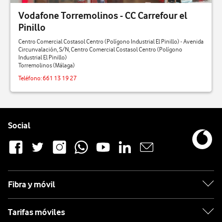
Málaga
Vodafone Torremolinos - CC Carrefour el
Pinillo
Marbella
Centro Comercial Costasol Centro (Polígono Industrial El Pinillo) - Avenida
Circunvalación, S/N, Centro Comercial Costasol Centro (Polígono
Nerja
Industrial El Pinillo)
Torremolinos (Málaga)
Rincón De La Victoria
Teléfono:
661 13 19 27
Torremolinos
Pie de página de Vodafone
Vélez-Málaga
Enlaces a las redes sociales de Vodafone
Social
Fibra y móvil
Tarifas móviles