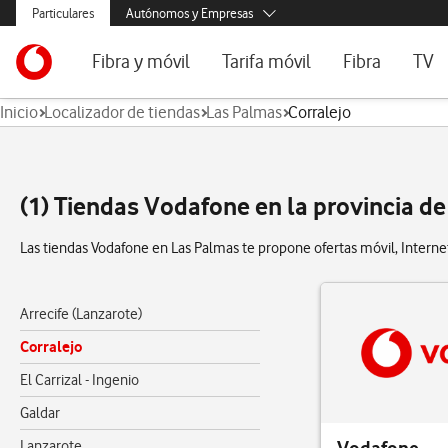
Menús secundarios. Enlace a particulares, empresas y autónomos, ayu
Particulares
Autónomos y Empresas
Menus de segmentación para empresas y autónomos
Menu navegación principal. Para dispositivos de escritorio
Autónomos
Ir a la pagina principal de vodafone.es
Fibra y móvil
Tarifa móvil
Fibra
TV
Pymes
Inicio
Localizador de tiendas
Las Palmas
Corralejo
Grandes empresas
Ofertas especiales
Tarifas móvil contrato
Tarifas de fibra
Voda
y AA.PP.
Tarifas Fibra y Móvil
Tarifas móvil prepago
Internet portát
Tarifas Fibra y 2 Móvil
Consulta Cober
(1) Tiendas Vodafone en la provincia d
Internet portátil 5G
Segundas Resi
Las tiendas Vodafone en Las Palmas te propone ofertas móvil, Internet,
Configura tu tarifa
Arrecife (Lanzarote)
Corralejo
El Carrizal - Ingenio
Galdar
Lanzarote