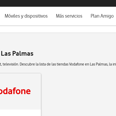
da e idioma
Móviles y dispositivos
Más servicios
Plan Amigo
fone TV
Móviles
Alianza Vodafone e Iberdrola
il 5G
Imagen y Sonido
Servicios avanzados
tura
Ver todos
e Las Palmas
dencias
 televisión. Descubre la lista de las tiendas Vodafone en Las Palmas, la i