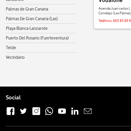
Vodafone
Avenida Juan carlos I,
Palmas de Gran Canaria
Corralejo (Las Palmas
Palmas De Gran Canaria (Las)
Teléfono:
663 85 89 
Playa Blanca-Lanzarote
Puerto Del Rosario (Fuerteventura)
Telde
Vecindario
Pie de página de Vodafone
Enlaces a las redes sociales de Vodafone
Social