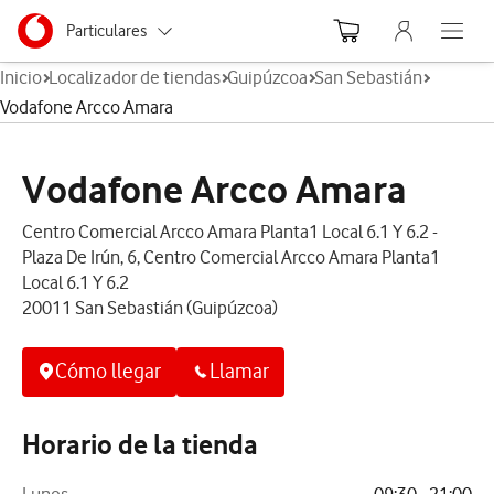
Menu nave
Ir a la pagina principal de vodafone.es
Menu navegación Segmento
Particulares
Abre el
Inicio
Localizador de tiendas
Guipúzcoa
San Sebastián
Autónomos
Vodafone Arcco Amara
Pymes
Vodafone Arcco Amara
Grandes empresas
y AA.PP.
Centro Comercial Arcco Amara Planta1 Local 6.1 Y 6.2 -
Plaza De Irún, 6, Centro Comercial Arcco Amara Planta1
Local 6.1 Y 6.2
20011 San Sebastián (Guipúzcoa)
Cómo llegar
Llamar
Horario de la tienda