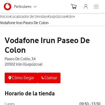
Menu nave
Ir a la pagina principal de vodafone.es
Menu navegación Segmento
Particulares
Abre el
Inicio
Localizador de tiendas
Guipúzcoa
Irún
Autónomos
Vodafone Irun Paseo De Colon
Pymes
Vodafone Irun Paseo De
Grandes empresas
y AA.PP.
Colon
Paseo De Colón, 34
20302 Irún (Guipúzcoa)
Cómo llegar
Llamar
Horario de la tienda
Lunes
09:30 - 13:30