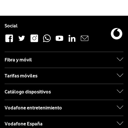
Pie de página de Vodafone
Enlaces a las redes sociales de Vodafone
Social
Fibra y móvil
Tarifas móviles
Catálogo dispositivos
Vodafone entretenimiento
Vodafone España