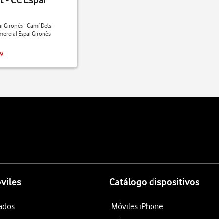
t - CC Espai
i Gironès - Camí Dels
mercial Espai Gironès
79
viles
Catálogo dispositivos
tados
Móviles iPhone