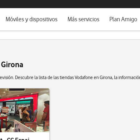
da e idioma
Móviles y dispositivos
Más servicios
Plan Amigo
fone TV
Móviles
Alianza Vodafone e Iberdrola
il 5G
Imagen y Sonido
Servicios avanzados
tura
Ver todos
 Girona
dencias
visión. Descubre la lista de las tiendas Vodafone en Girona, la informació