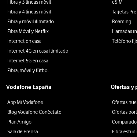
Fibra y 3 líneas móvil
eSIM
Fibra y 4 líneas móvil
Tarjetas Pr
Fibra y móvil ilimitado
Roaming
Fibra Móvil y Netflix
Llamadas in
Internet en casa
Teléfono fij
Internet 4G en casa ilimitado
Internet 5G en casa
Fibra, móvil y fútbol
Vodafone España
Ofertas y
App Mi Vodafone
Ofertas nue
Blog Vodafone Conéctate
Ofertas por
Plan Amigo
Comparador 
Sala de Prensa
Fibra estud