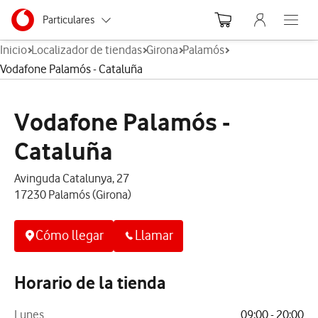
Menu nave
Ir a la pagina principal de vodafone.es
Menu navegación Segmento
Particulares
Abre el
Inicio
Localizador de tiendas
Girona
Palamós
Autónomos
Vodafone Palamós - Cataluña
Pymes
Vodafone Palamós -
Grandes empresas y AA.PP.
Cataluña
Avinguda Catalunya, 27
17230 Palamós (Girona)
Cómo llegar
Llamar
Horario de la tienda
Lunes
09:00 - 20:00