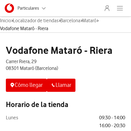
Menu nave
Ir a la pagina principal de vodafone.es
Menu navegación Segmento
Particulares
Abre el
Inicio
Localizador de tiendas
Barcelona
Mataró
Autónomos
Vodafone Mataró - Riera
Pymes
Vodafone Mataró - Riera
Grandes empresas
y AA.PP.
Carrer Riera, 29
08301 Mataró (Barcelona)
Cómo llegar
Llamar
Horario de la tienda
Lunes
09:30 - 14:00
16:00 - 20:30