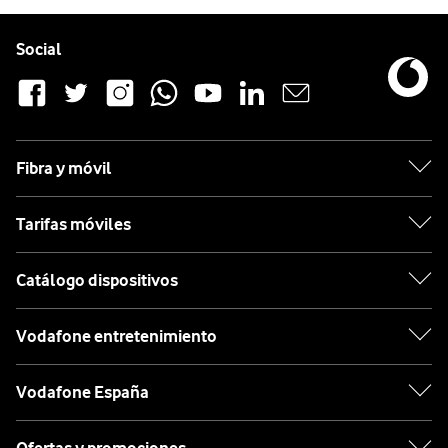
Pie de página de Vodafone
Enlaces a las redes sociales de Vodafone
Social
Fibra y móvil
Tarifas móviles
Catálogo dispositivos
Vodafone entretenimiento
Vodafone España