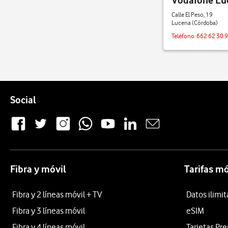
Vodafone Luc
Calle El Peso, 19
Lucena (Córdoba)
Teléfono:
662 62 30 
Pie de página de Vodafone
Enlaces a las redes sociales de Vodafone
Social
Fibra y móvil
Tarifas mó
Fibra y 2 líneas móvil + TV
Datos ilimi
Fibra y 3 líneas móvil
eSIM
Fibra y 4 líneas móvil
Tarjetas Pr