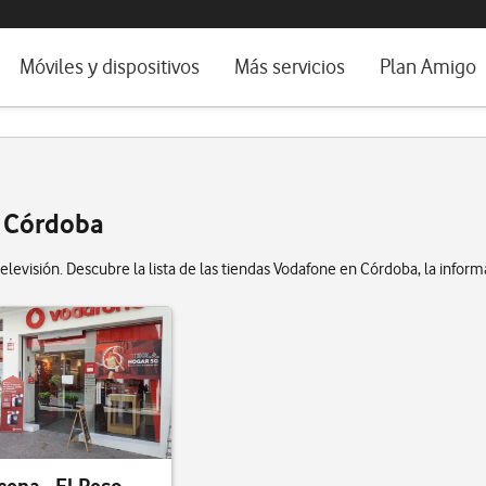
da e idioma
Móviles y dispositivos
Más servicios
Plan Amigo
fone TV
Móviles
Alianza Vodafone e Iberdrola
il 5G
Imagen y Sonido
Servicios avanzados
tura
Ver todos
e Córdoba
dencias
levisión. Descubre la lista de las tiendas Vodafone en Córdoba, la inform