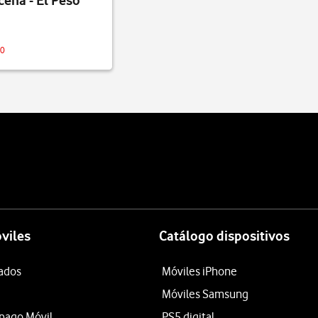
ena - El Peso
90
viles
Catálogo dispositivos
tados
Móviles iPhone
Móviles Samsung
epago Móvil
PS5 digital