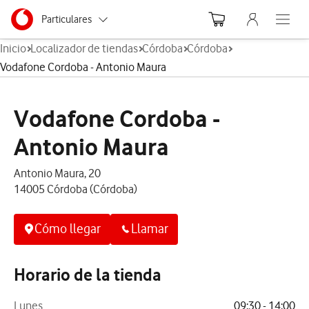
Menu nave
Ir a la pagina principal de vodafone.es
Menu navegación Segmento
Particulares
Abre el
Inicio
Localizador de tiendas
Córdoba
Córdoba
Autónomos
Vodafone Cordoba - Antonio Maura
Pymes
Vodafone Cordoba -
Grandes empresas
y AA.PP.
Antonio Maura
Antonio Maura, 20
14005 Córdoba (Córdoba)
Cómo llegar
Llamar
Horario de la tienda
Lunes
09:30 - 14:00