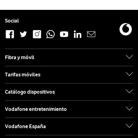
Pie de página de Vodafone
Enlaces a las redes sociales de Vodafone
Social
Fibra y móvil
Tarifas móviles
Catálogo dispositivos
Vodafone entretenimiento
Vodafone España