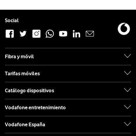
Pie de página de Vodafone
Enlaces a las redes sociales de Vodafone
Social
Fibra y móvil
Tarifas móviles
Catálogo dispositivos
Vodafone entretenimiento
Vodafone España