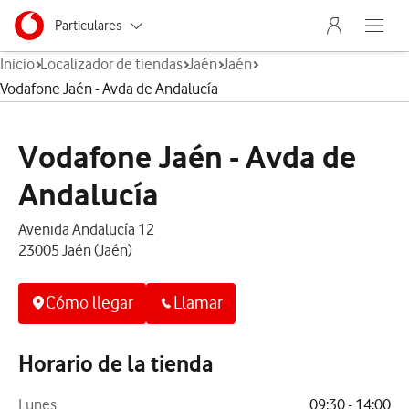
Menu nave
Ir a la pagina principal de vodafone.es
Menu navegación Segmento
Particulares
Abre el
Inicio
Localizador de tiendas
Jaén
Jaén
Autónomos
Vodafone Jaén - Avda de Andalucía
Pymes
Vodafone Jaén - Avda de
Grandes empresas
y AA.PP.
Andalucía
Avenida Andalucía 12
23005 Jaén (Jaén)
Cómo llegar
Llamar
Horario de la tienda
Lunes
09:30 - 14:00