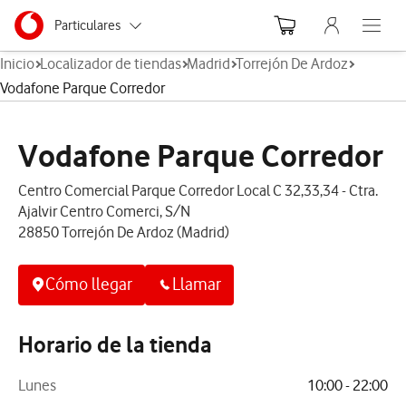
Menu nave
Ir a la pagina principal de vodafone.es
Menu navegación Segmento
Particulares
Abre el
Inicio
Localizador de tiendas
Madrid
Torrejón De Ardoz
Autónomos
Vodafone Parque Corredor
Pymes
Vodafone Parque Corredor
Grandes empresas
y AA.PP.
Centro Comercial Parque Corredor Local C 32,33,34 - Ctra.
Ajalvir Centro Comerci, S/N
28850 Torrejón De Ardoz (Madrid)
Cómo llegar
Llamar
Horario de la tienda
Lunes
10:00 - 22:00