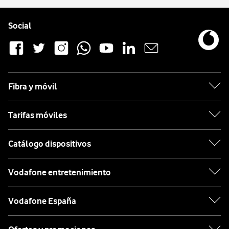
Pie de página de Vodafone
Enlaces a las redes sociales de Vodafone
Social
Fibra y móvil
Tarifas móviles
Catálogo dispositivos
Vodafone entretenimiento
Vodafone España