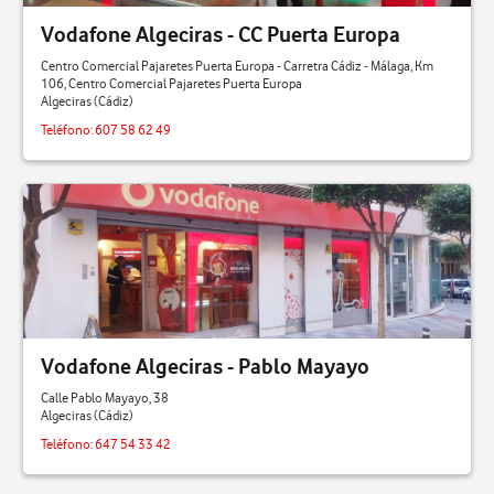
Jerez De La Frontera
Vodafone Algeciras - CC Puerta Europa
Centro Comercial Pajaretes Puerta Europa - Carretra Cádiz - Málaga, Km
La Linea De La Concepción
106, Centro Comercial Pajaretes Puerta Europa
Algeciras (Cádiz)
Puerto Real
Teléfono:
607 58 62 49
Rota
San Fernando
Sanlucar de Barrameda
Tarifa
Vodafone Algeciras - Pablo Mayayo
Calle Pablo Mayayo, 38
Algeciras (Cádiz)
Teléfono:
647 54 33 42