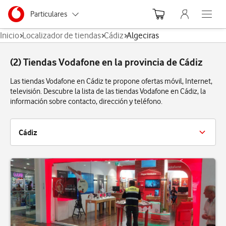
Menu nave
Ir a la pagina principal de vodafone.es
Menu navegación Segmento
Particulares
Abre el
Inicio
Localizador de tiendas
Cádiz
Algeciras
Autónomos
(2) Tiendas Vodafone en la provincia de Cádiz
Pymes
Las tiendas Vodafone en Cádiz te propone ofertas móvil, Internet,
Grandes empresas
televisión. Descubre la lista de las tiendas Vodafone en Cádiz, la
y AA.PP.
información sobre contacto, dirección y teléfono.
Cádiz
Algeciras
Cádiz
Chiclana
El Puerto De Santa María