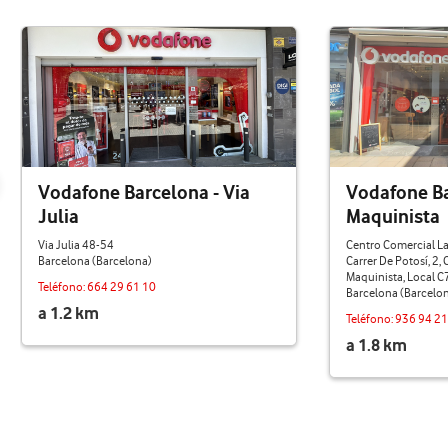
Vodafone Barcelona - Via
Vodafone Ba
Julia
Maquinista
Via Julia 48-54
Centro Comercial La
Barcelona (Barcelona)
Carrer De Potosí, 2,
Maquinista, Local C
Teléfono:
664 29 61 10
Barcelona (Barcelo
a 1.2 km
Teléfono:
936 94 21
a 1.8 km