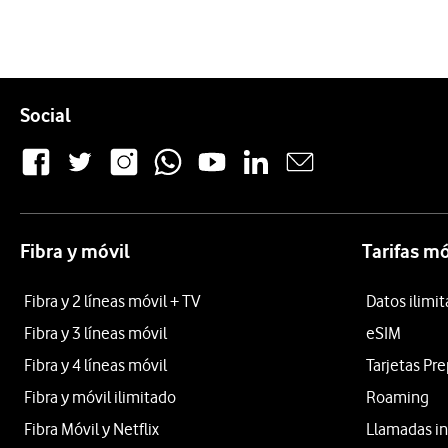
Pie de página de Vodafone
Enlaces a las redes sociales de Vodafone
Social
Fibra y móvil
Tarifas mó
Fibra y 2 líneas móvil + TV
Datos ilimi
Fibra y 3 líneas móvil
eSIM
Fibra y 4 líneas móvil
Tarjetas Pr
Fibra y móvil ilimitado
Roaming
Fibra Móvil y Netflix
Llamadas in