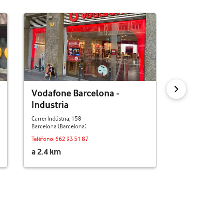
Vodafone Barcelona -
Vodafone
Industria
Besós
Carrer Indústria, 158
Avinguda Catal
Barcelona (Barcelona)
San Adrián De 
Teléfono:
662 93 51 87
Teléfono:
936 
a 2.4 km
a 2.8 km