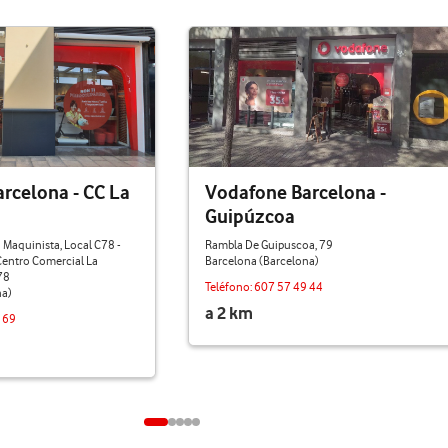
rcelona - CC La
Vodafone Barcelona -
Guipúzcoa
 Maquinista, Local C78 -
Rambla De Guipuscoa, 79
 Centro Comercial La
Barcelona (Barcelona)
78
Teléfono:
607 57 49 44
na)
a 2 km
 69