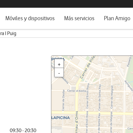
da e idioma
Móviles y dispositivos
Más servicios
Plan Amigo
a I Puig
fone TV
Móviles
Alianza Vodafone e Iberdrola
il 5G
Imagen y Sonido
Servicios avanzados
tura
Ver todos
+
dencias
-
09:30 - 20:30