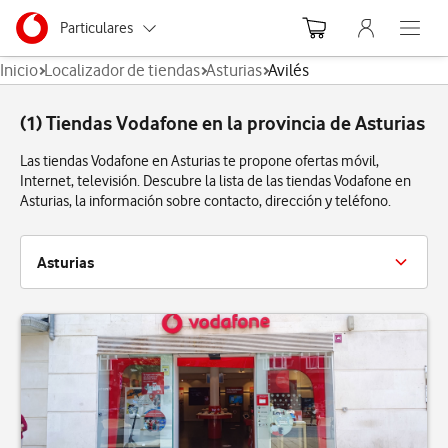
Menu nave
Ir a la pagina principal de vodafone.es
Menu navegación Segmento
Particulares
Abre el
Inicio
Localizador de tiendas
Asturias
Avilés
Autónomos
(1) Tiendas Vodafone en la provincia de Asturias
Pymes
Las tiendas Vodafone en Asturias te propone ofertas móvil,
Grandes empresas
Internet, televisión. Descubre la lista de las tiendas Vodafone en
y AA.PP.
Asturias, la información sobre contacto, dirección y teléfono.
Asturias
Avilés
El Entrego
Gijón
La Felguera