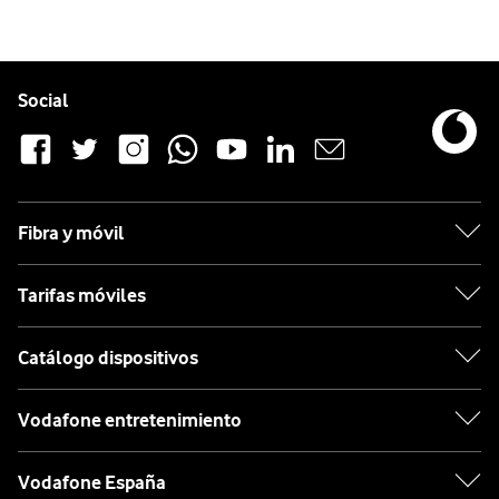
Pie de página de Vodafone
Enlaces a las redes sociales de Vodafone
Social
Fibra y móvil
Tarifas móviles
Catálogo dispositivos
Vodafone entretenimiento
Vodafone España