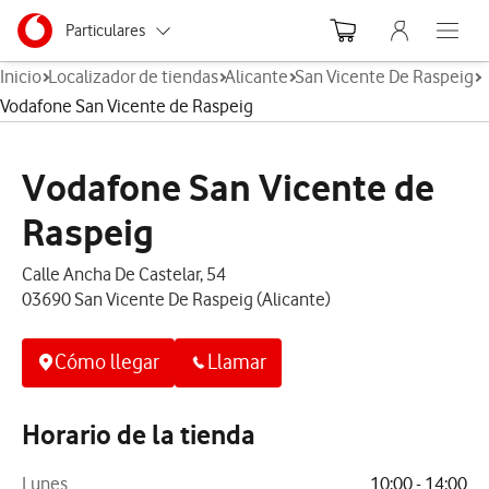
Menu nave
Ir a la pagina principal de vodafone.es
Menu navegación Segmento
Particulares
Abre el
Inicio
Localizador de tiendas
Alicante
San Vicente De Raspeig
Autónomos
Vodafone San Vicente de Raspeig
Pymes
Vodafone San Vicente de
Grandes empresas
y AA.PP.
Raspeig
Calle Ancha De Castelar, 54
03690 San Vicente De Raspeig (Alicante)
Cómo llegar
Llamar
Horario de la tienda
Lunes
10:00 - 14:00