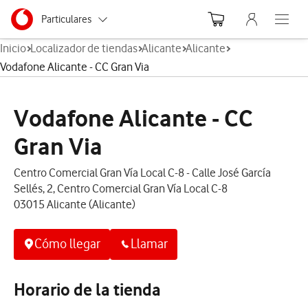
Menu nave
Ir a la pagina principal de vodafone.es
Menu navegación Segmento
Particulares
Abre el
Inicio
Localizador de tiendas
Alicante
Alicante
Autónomos
Vodafone Alicante - CC Gran Via
Pymes
Vodafone Alicante - CC
Grandes empresas
y AA.PP.
Gran Via
Centro Comercial Gran Vía Local C-8 - Calle José García
Sellés, 2, Centro Comercial Gran Vía Local C-8
03015 Alicante (Alicante)
Cómo llegar
Llamar
Horario de la tienda