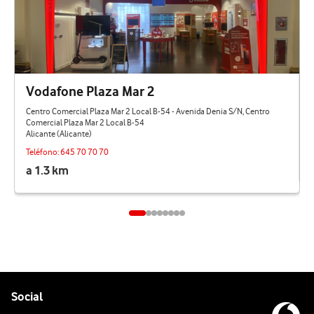
Vodafone Plaza Mar 2
Centro Comercial Plaza Mar 2 Local B-54 - Avenida Denia S/N, Centro
Comercial Plaza Mar 2 Local B-54
Alicante (Alicante)
Teléfono:
645 70 70 70
a 1.3 km
Pie de página de Vodafone
Enlaces a las redes sociales de Vodafone
Social