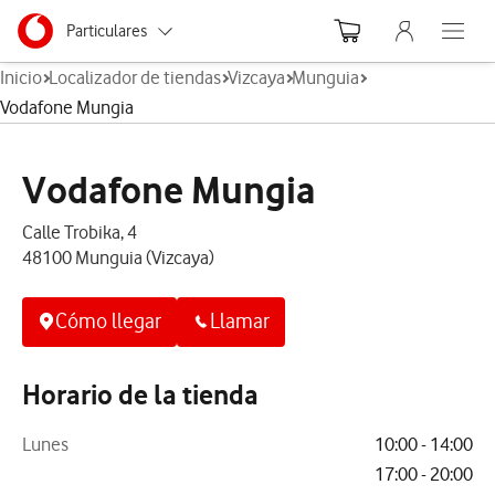
Menu nave
Ir a la pagina principal de vodafone.es
Menu navegación Segmento
Particulares
Abre el
Inicio
Localizador de tiendas
Vizcaya
Munguia
Autónomos
Vodafone Mungia
Pymes
Vodafone Mungia
Grandes empresas y AA.PP.
Calle Trobika, 4
48100 Munguia (Vizcaya)
Cómo llegar
Llamar
Horario de la tienda
Lunes
10:00 - 14:00
17:00 - 20:00