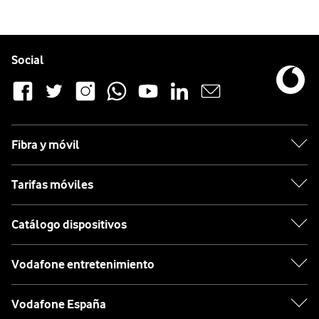
Pie de página de Vodafone
Enlaces a las redes sociales de Vodafone
Social
Fibra y móvil
Tarifas móviles
Catálogo dispositivos
Vodafone entretenimiento
Vodafone España