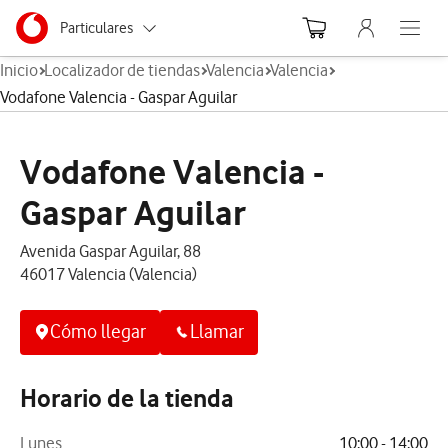
Menu nave
Ir a la pagina principal de vodafone.es
Menu navegación Segmento
Particulares
Abre el
Inicio
Localizador de tiendas
Valencia
Valencia
Autónomos
Vodafone Valencia - Gaspar Aguilar
Pymes
Vodafone Valencia -
Grandes empresas
y AA.PP.
Gaspar Aguilar
Avenida Gaspar Aguilar, 88
46017 Valencia (Valencia)
Cómo llegar
Llamar
Horario de la tienda
Lunes
10:00 - 14:00