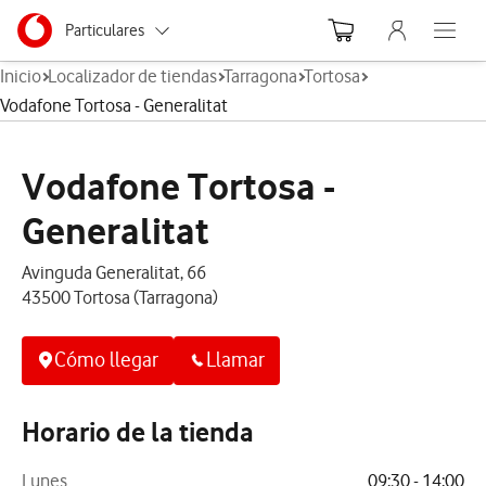
Menu nave
Ir a la pagina principal de vodafone.es
Menu navegación Segmento
Particulares
Abre el
Inicio
Localizador de tiendas
Tarragona
Tortosa
Autónomos
Vodafone Tortosa - Generalitat
Pymes
Vodafone Tortosa -
Grandes empresas
y AA.PP.
Generalitat
Avinguda Generalitat, 66
43500 Tortosa (Tarragona)
Cómo llegar
Llamar
Horario de la tienda
Lunes
09:30 - 14:00