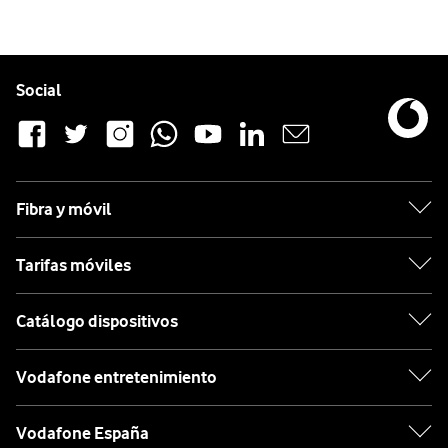
Pie de página de Vodafone
Enlaces a las redes sociales de Vodafone
Social
Fibra y móvil
Tarifas móviles
Catálogo dispositivos
Vodafone entretenimiento
Vodafone España