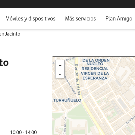
da e idioma
Móviles y dispositivos
Más servicios
Plan Amigo
an Jacinto
fone TV
Móviles
Alianza Vodafone e Iberdrola
il 5G
Imagen y Sonido
Servicios avanzados
tura
Ver todos
to
+
dencias
-
10:00 - 14:00