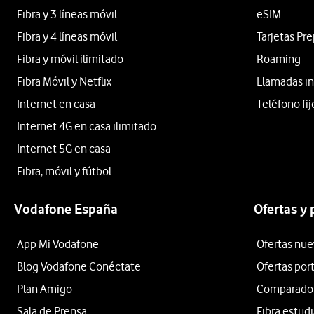
Fibra y 3 líneas móvil
eSIM
Fibra y 4 líneas móvil
Tarjetas Pr
Fibra y móvil ilimitado
Roaming
Fibra Móvil y Netflix
Llamadas in
Internet en casa
Teléfono fij
Internet 4G en casa ilimitado
Internet 5G en casa
Fibra, móvil y fútbol
Vodafone España
Ofertas y
App Mi Vodafone
Ofertas nue
Blog Vodafone Conéctate
Ofertas por
Plan Amigo
Comparador 
Sala de Prensa
Fibra estud