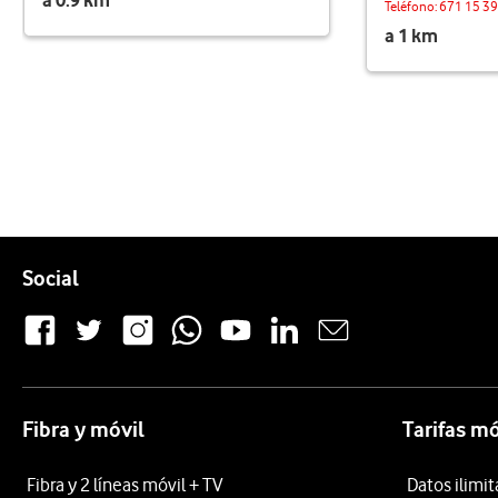
a 0.9 km
Teléfono:
671 15 39
a 1 km
Pie de página de Vodafone
Enlaces a las redes sociales de Vodafone
Social
Fibra y móvil
Tarifas mó
Fibra y 2 líneas móvil + TV
Datos ilimi