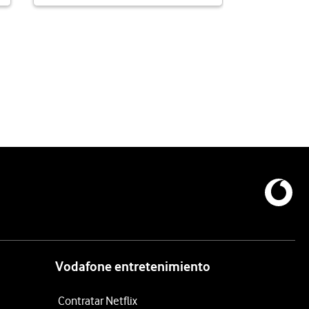
Teléfono:
662 
a 2.4 km
Vodafone entretenimiento
Contratar Netflix