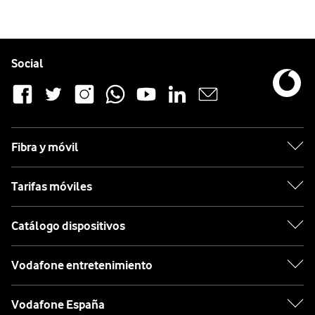
Pie de página de Vodafone
Enlaces a las redes sociales de Vodafone
Social
Fibra y móvil
Tarifas móviles
Catálogo dispositivos
Vodafone entretenimiento
Vodafone España