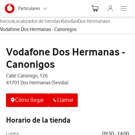
Menu nave
Ir a la pagina principal de vodafone.es
Menu navegación Segmento
Particulares
Abre el
Inicio
Localizador de tiendas
Sevilla
Dos Hermanas
Autónomos
Vodafone Dos Hermanas - Canonigos
Pymes
Vodafone Dos Hermanas -
Grandes empresas
y AA.PP.
Canonigos
Calle Canónigo, 126
41701 Dos Hermanas (Sevilla)
Cómo llegar
Llamar
Horario de la tienda
Lunes
09:30 - 14:00