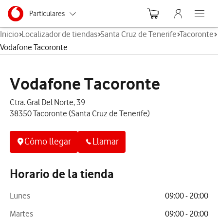
Menu nave
Ir a la pagina principal de vodafone.es
Menu navegación Segmento
Particulares
Abre el
Inicio
Localizador de tiendas
Santa Cruz de Tenerife
Tacoronte
Autónomos
Vodafone Tacoronte
Pymes
Vodafone Tacoronte
Grandes empresas
y AA.PP.
Ctra. Gral Del Norte, 39
38350 Tacoronte (Santa Cruz de Tenerife)
Cómo llegar
Llamar
Horario de la tienda
Lunes
09:00 - 20:00
Martes
09:00 - 20:00