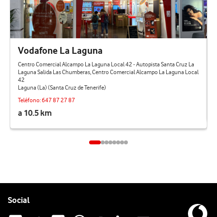
Vodafone La Laguna
Centro Comercial Alcampo La Laguna Local 42 - Autopista Santa Cruz La
Laguna Salida Las Chumberas, Centro Comercial Alcampo La Laguna Local
42
Laguna (La) (Santa Cruz de Tenerife)
Teléfono:
647 87 27 87
a 10.5 km
Pie de página de Vodafone
Enlaces a las redes sociales de Vodafone
Social