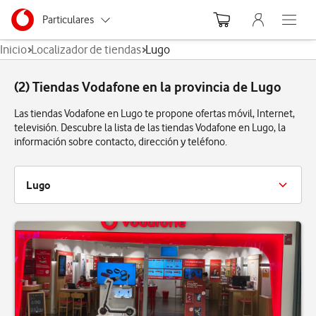
Menu nave
Ir a la pagina principal de vodafone.es
Menu navegación Segmento
Particulares
Abre el
Inicio
Localizador de tiendas
Lugo
Autónomos
(2) Tiendas Vodafone en la provincia de Lugo
Pymes
Las tiendas Vodafone en Lugo te propone ofertas móvil, Internet,
Grandes empresas
televisión. Descubre la lista de las tiendas Vodafone en Lugo, la
y AA.PP.
información sobre contacto, dirección y teléfono.
Lugo
Lugo