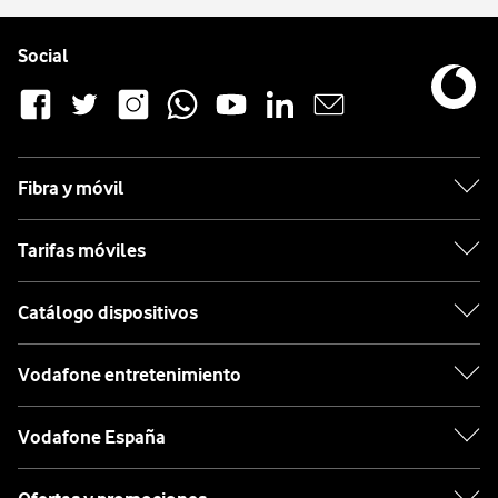
Pie de página de Vodafone
Enlaces a las redes sociales de Vodafone
Social
Fibra y móvil
Tarifas móviles
Catálogo dispositivos
Vodafone entretenimiento
Vodafone España