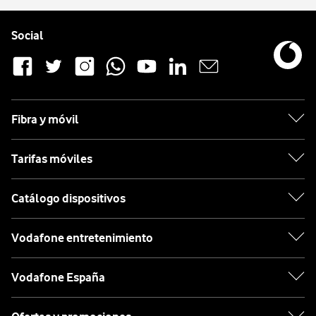
Pie de página de Vodafone
Enlaces a las redes sociales de Vodafone
Social
Fibra y móvil
Tarifas móviles
Catálogo dispositivos
Vodafone entretenimiento
Vodafone España