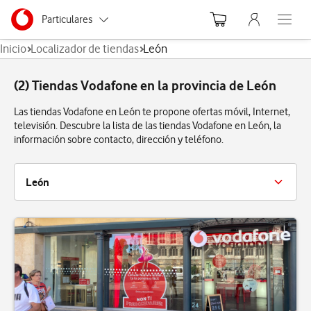
Menu nave
Ir a la pagina principal de vodafone.es
Menu navegación Segmento
Particulares
Abre el
Inicio
Localizador de tiendas
León
Autónomos
(2) Tiendas Vodafone en la provincia de León
Pymes
Las tiendas Vodafone en León te propone ofertas móvil, Internet,
Grandes empresas
televisión. Descubre la lista de las tiendas Vodafone en León, la
y AA.PP.
información sobre contacto, dirección y teléfono.
León
León
Ponferrada